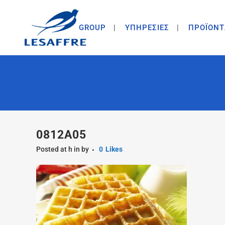
GROUP
ΥΠΗΡΕΣΙΕΣ
ΠΡΟΪΟΝΤ
0812A05
Posted at h
in
by
0
Likes