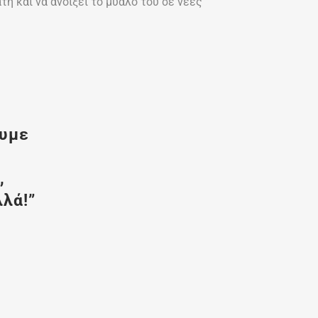
τη και να ανοίξει το μυαλό του σε νέες
ουμε
ύ
,
λλά!”