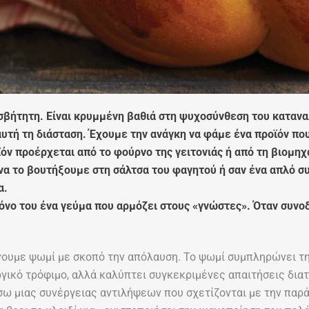
ισβήτητη. Είναι κρυμμένη βαθιά στη ψυχοσύνθεση του καταν
αυτή τη διάσταση. Έχουμε την ανάγκη να φάμε ένα προϊόν που
ϊόν προέρχεται από το φούρνο της γειτονιάς ή από τη βιομηχ
 να το βουτήξουμε στη σάλτσα του φαγητού ή σαν ένα απλό σ
α.
όνο του ένα γεύμα που αρμόζει στους «γνώστες». Όταν συνοδ
νουμε ψωμί με σκοπό την απόλαυση. Το ψωμί συμπληρώνει τη
ργικό τρόφιμο, αλλά καλύπτει συγκεκριμένες απαιτήσεις διατρ
σω μιας συνέργειας αντιλήψεων που σχετίζονται με την παράδ