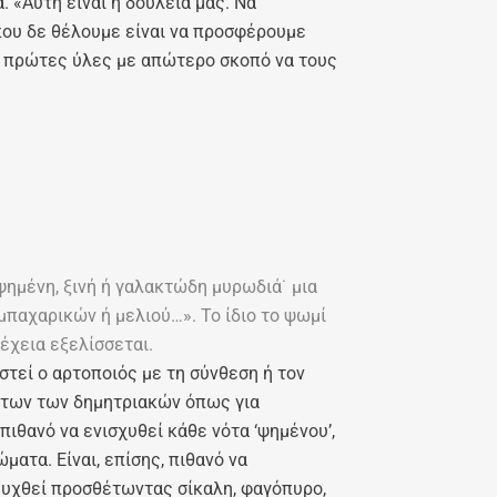
 «Αυτή είναι η δουλειά μας. Να
που δε θέλουμε είναι να προσφέρουμε
ς πρώτες ύλες με απώτερο σκοπό να τους
ψημένη, ξινή ή γαλακτώδη μυρωδιά˙ μια
παχαρικών ή μελιού…». Το ίδιο το ψωμί
νέχεια εξελίσσεται.
στεί ο αρτοποιός με τη σύνθεση ή τον
άτων των δημητριακών όπως για
ιθανό να ενισχυθεί κάθε νότα ‘ψημένου’,
ματα. Είναι, επίσης, πιθανό να
ευχθεί προσθέτωντας σίκαλη, φαγόπυρο,