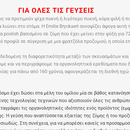
ΓΙΑ ΟΛΕΣ ΤΙΣ ΓΕΥΣΕΙΣ
ς να προτιμούν ψίχα πυκνή ή λιγότερο πυκνή, κόρα ψιλή ή π
 λιώνει στο στόμα. Η Emilie Bryckaert συνοψίζει άψογα αυτή 
poolish βασισμένο σε ζύμη που έχει μείνει στην ψύξη για 72
προφίλ σε σύγκριση με μια φρατζόλα προζυμιού, η οποία επ
ε δεδομένη τη διαφορετικότητα μεταξύ των σκευασμάτων και
υμε και να περιγράψουμε τα οργανοληπτικά ερεθίσματα που 
ιίας για πάνω από 160 χρόνια, αφουγκράζεται τη διεθνή ηχώ
κόσμο έχει δώσει στα μέλη του ομίλου μία σε βάθος κατανόη
νης τεχνολογίας τεχνικών που αξιοποιούν όλες τις ανθρώπι
ταγράψει τις οργανοληπτικές ιδιότητες ενός προϊόντος (εμφά
ης. Η γεύση που αναπτύσσεται εξαιτίας της ζύμης ή του προ
ιωδώς. Στη συνέχεια, για να μπορέσει κανείς να προσαρμοστ