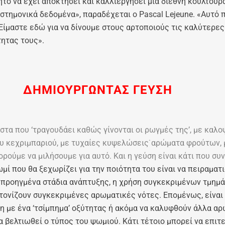
ο να έχει αποκτήσει και καλλιεργήσει μια διεθνή κουλτούρα.
στημονικά δεδομένα», παραδέχεται ο Pascal Lejeune. «Αυτό 
Είμαστε εδώ για να δίνουμε στους αρτοποιούς τις καλύτερε
ητας τους».
ΔΗΜΙΟΥΡΓΩΝΤΑΣ ΓΕΥΣΗ
τα που ‘τραγουδάει καθώς γίνονται οι ρωγμές της’, με καλο
υ κεχριμπαριού, με τυχαίες κυψελώσεις˙αρώματα φρούτων, μ
ρούμε να μιλήσουμε για αυτό. Και η γεύση είναι κάτι που συ
μί που θα ξεχωρίζει για την ποιότητα του είναι να πειραματι
 προηγμένα στάδια ανάπτυξης, η χρήση συγκεκριμένων τμημ
τονίζουν συγκεκριμένες αρωματικές νότες. Επομένως, είναι π
ση με ένα ‘τσίμπημα’ οξύτητας ή ακόμα να καλυφθούν άλλα αρώ
βελτιωθεί o τύπος του ψωμιού. Κάτι τέτοιο μπορεί να επιτ