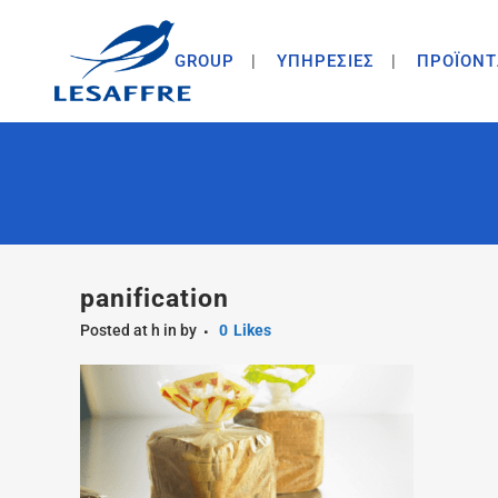
GROUP
ΥΠΗΡΕΣΙΕΣ
ΠΡΟΪΟΝΤ
panification
Posted at h
in
by
0
Likes