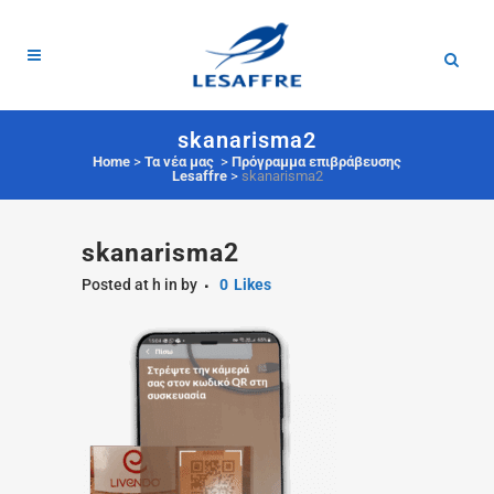
skanarisma2
Home
>
Τα νέα μας
>
Πρόγραμμα επιβράβευσης
Lesaffre
>
skanarisma2
skanarisma2
Posted at h
in
by
0
Likes