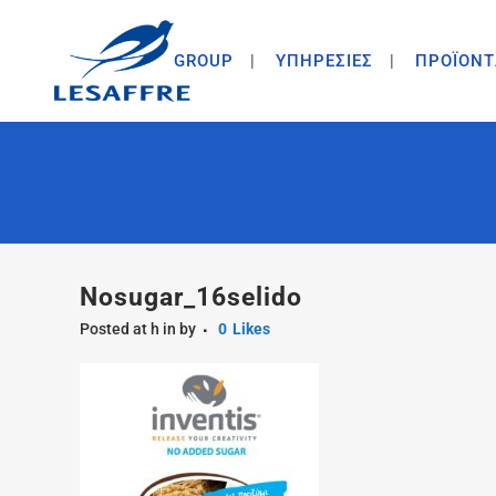
GROUP
ΥΠΗΡΕΣΙΕΣ
ΠΡΟΪΟΝΤ
Nosugar_16selido
Posted at h
in
by
0
Likes